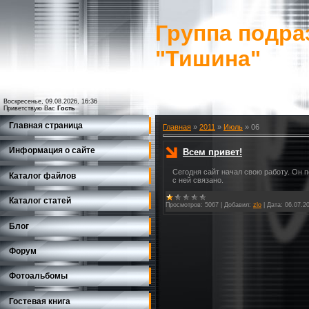
Группа подра
"Тишина"
Воскресенье, 09.08.2026, 16:36
Приветствую Вас
Гость
Главная страница
Главная
»
2011
»
Июль
»
06
Информация о сайте
Всем привет!
Сегодня сайт начал свою работу. Он 
Каталог файлов
с ней связано.
Каталог статей
Просмотров:
5067
|
Добавил:
zlo
|
Дата:
06.07.2
Блог
Форум
Фотоальбомы
Гостевая книга