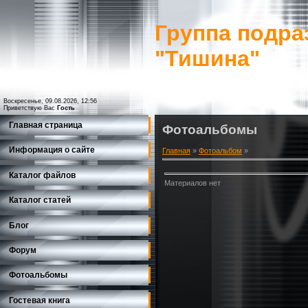
Группа подра
"Тишина"
Воскресенье, 09.08.2026, 12:56
Приветствую Вас
Гость
Главная страница
Фотоальбомы
Информация о сайте
Главная
»
Фотоальбом
»
Каталог файлов
Материалов нет
Каталог статей
Блог
Форум
Фотоальбомы
Гостевая книга